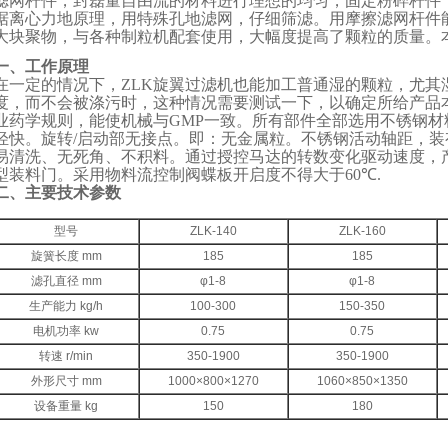
滤网杆件，封磊量自由流的材料进行理想的均匀，固定粉碎杆件
据离心力地原理，用特殊孔地滤网，仔细筛滤。用摩擦滤网杆件
大块聚物，与各种制粒机配套使用，大幅度提高了颗粒的质量。
一、
工作原理
在一定的情况下，ZLK旋翼过滤机也能加工普通湿的颗粒，尤其
度，而不会被涤污时，这种情况需要测试一下，以确定所给产品
业药学规则，能使机械与GMP一致。所有部件全部选用不锈钢材
轻快。旋转/启动部无接点。即：无金属粒。不锈钢活动轴距，
易清洗、无死角、不积料。通过授控马达的转数变化驱动速度，
型装料门。采用物料流控制阀蝶板开启度不得大于60℃.
二、主要技术参数
型号
ZLK-140
ZLK-160
旋簧长度 mm
185
185
滤孔直径 mm
φ1-8
φ1-8
生产能力 kg/h
100-300
150-350
电机功率 kw
0.75
0.75
转速 r/min
350-1900
350-1900
外形尺寸 mm
1000×800×1270
1060×850×1350
设备重量 kg
150
180