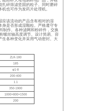
，能粉碎大堆地易碎地产品，并根
能扎碎筛滤坚固的粒子。同时磨碎
本机也可作为发药片处理机。
湿应该流动的产品含有相对的湿
本身是否形成湿颗粒。严格遵守专
料制作。各种滤网和粉碎件，交换
装有螺丝轴高度调节。设计简易、容
产生各种变化并采用气动密封。大
ZLK-180
185
φ1-8
200-400
1.1
350-1900
1000×800×1500
200