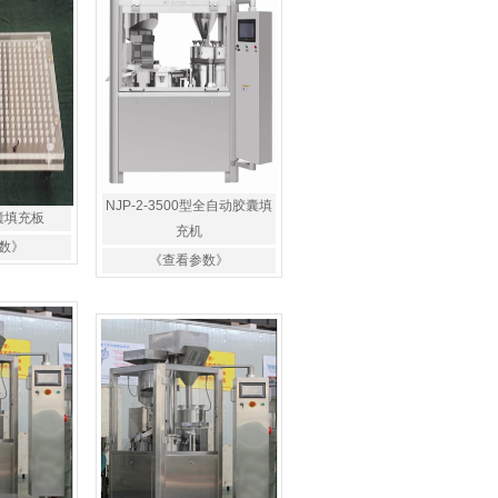
NJP-2-3500型全自动胶囊填
囊填充板
充机
数》
《查看参数》