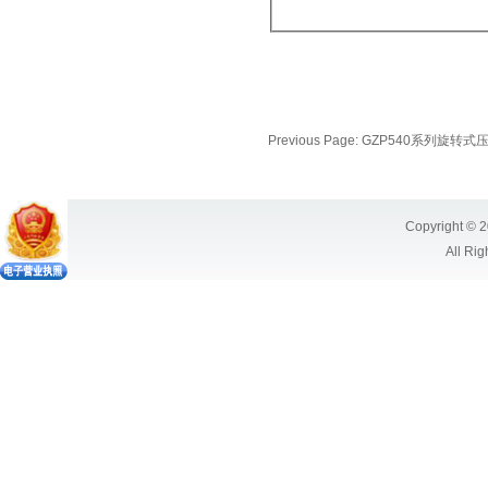
Previous Page:
GZP540系列旋转式
Copyright © 2
All Ri